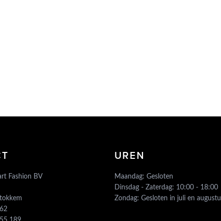
CT
UREN
rt Fashion BV
Maandag: Gesloten
Dinsdag - Zaterdag: 10:00 - 18:00
Stokkem
Zondag: Gesloten in juli en augustu
862
755 189