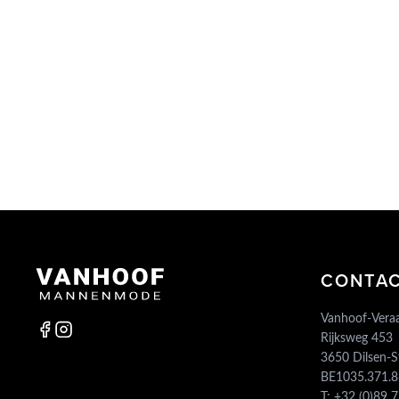
CONTA
Vanhoof-Veraa
Rijksweg 453
3650 Dilsen-
BE1035.371.
T:
+32 (0)89 