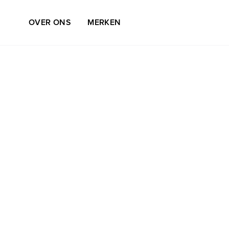
OVER ONS
MERKEN
VOLLEDIGE NAAM *
E-MAIL *
BOODSCHAP *