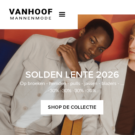
SOLDEN LENTE 2026
Op broeken - hemden - pulls - jassen - blazers - ...
-30% -30% -30% -30%
SHOP DE COLLECTIE